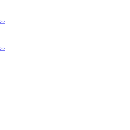
>>
>>