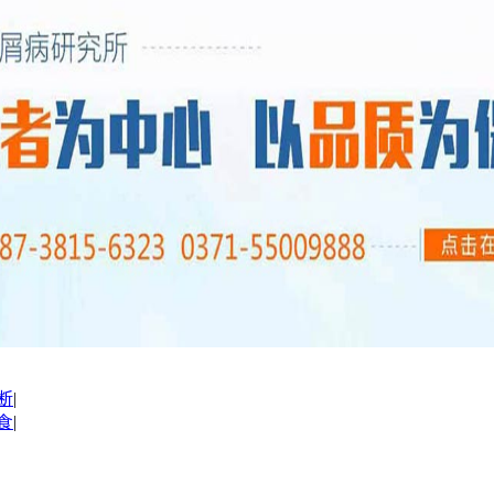
断
|
食
|