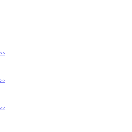
>>
>>
>>