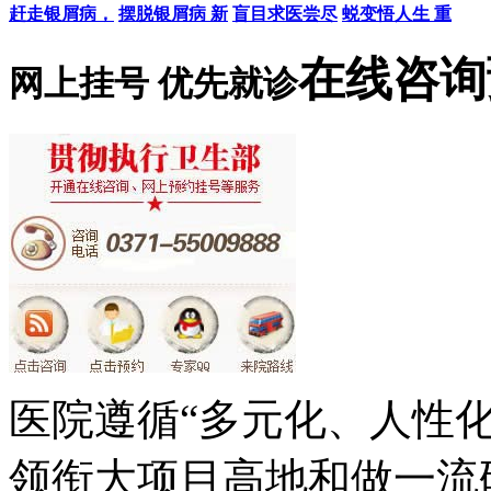
赶走银屑病，
摆脱银屑病 新
盲目求医尝尽
蜕变悟人生 重
在线咨询
网上挂号 优先就诊
医院遵循“多元化、人性
领衔大项目高地和做一流