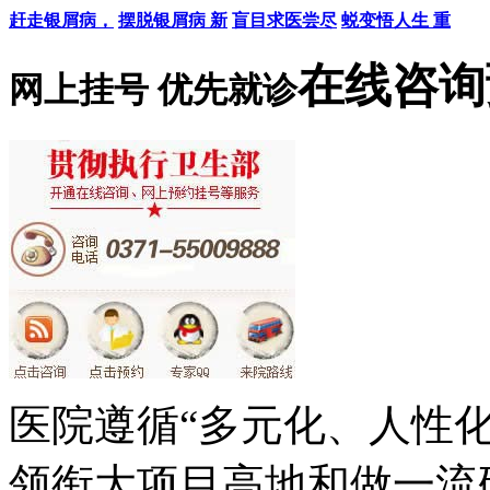
赶走银屑病，
摆脱银屑病 新
盲目求医尝尽
蜕变悟人生 重
在线咨询
网上挂号 优先就诊
医院遵循“多元化、人性
领衔大项目高地和做一流