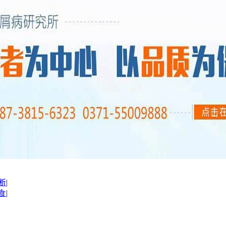
断
|
食
|