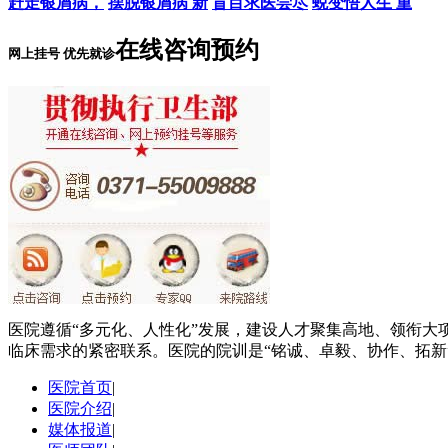
赶走银屑病，
摆脱银屑病 新
盲目求医尝尽
蜕变悟人生 重
在线咨询预约
网上挂号 优先就诊
医院遵循“多元化、人性化”发展，建设人才聚集高地、领衔大
临床需求的紧密联系。医院的院训是“铭诚、卓毅、协作、拓新
医院首页
|
医院介绍
|
媒体报道
|