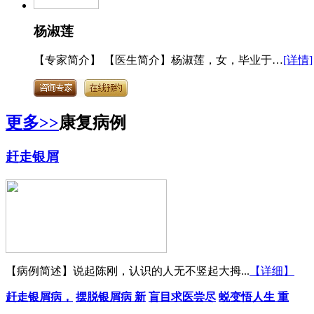
杨淑莲
【专家简介】 【医生简介】杨淑莲，女，毕业于…
[详情]
更多>>
康复病例
赶走银屑
【病例简述】说起陈刚，认识的人无不竖起大拇...
【详细】
赶走银屑病，
摆脱银屑病 新
盲目求医尝尽
蜕变悟人生 重