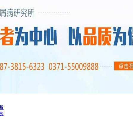
断
|
食
|